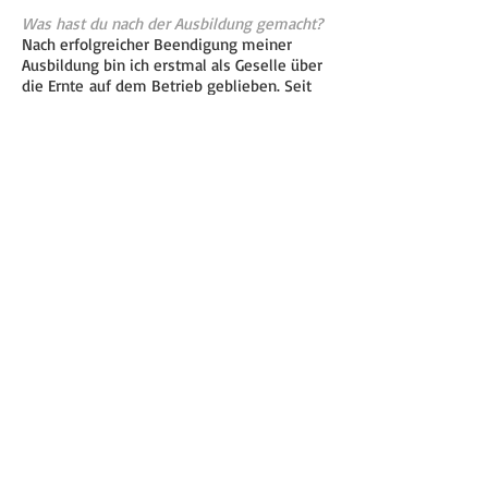
Was hast du nach der Ausbildung gemacht?
Nach erfolgreicher Beendigung meiner
Ausbildung bin ich erstmal als Geselle über
die Ernte auf dem Betrieb geblieben. Seit
Ende September 2019 studiere ich
Landwirtschaft in Osnabrück.
Mehr lesen:
Dirk Sander
Finn Schütte
zurück zur Übersicht